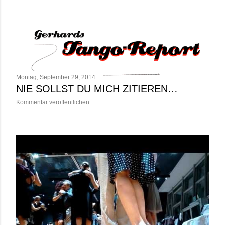
s
t
s
Montag, September 29, 2014
NIE SOLLST DU MICH ZITIEREN…
Kommentar veröffentlichen