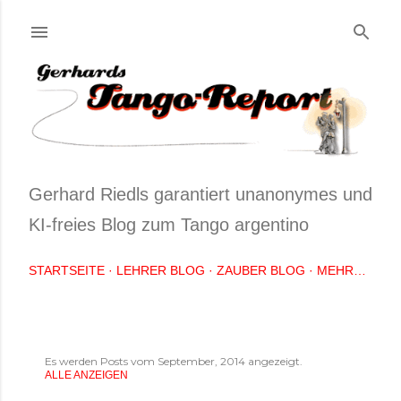
Direkt zum Hauptbereich
Gerhard Riedls garantiert unanonymes und
KI-freies Blog zum Tango argentino
STARTSEITE
LEHRER BLOG
ZAUBER BLOG
MEHR…
P
Es werden Posts vom September, 2014 angezeigt.
ALLE ANZEIGEN
o